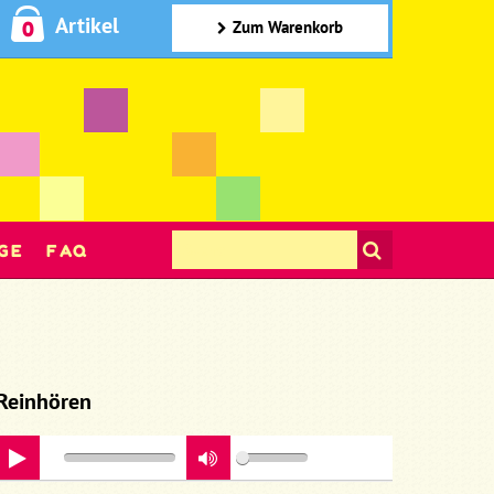
Artikel
0
Zum Warenkorb
GE
FAQ
Reinhören
play