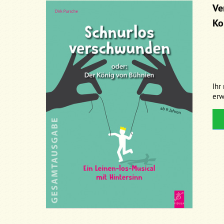
Ve
Ko
Ihr
erw