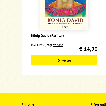
König David (Partitur)
inkl. MwSt., zzgl.
Versand
€ 14,90
weiter
Home
Gesamtk