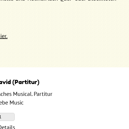
ier.
avid (Partitur)
sches Musical. Partitur
Zebe Music
Details