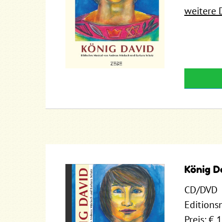
weitere 
König D
CD/DVD
Editions
Preis: € 