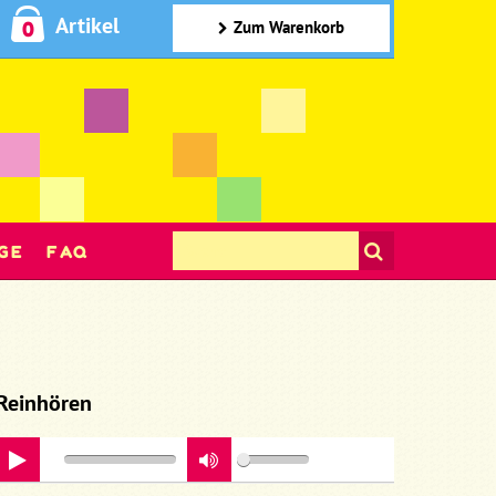
Artikel
0
Zum Warenkorb
GE
FAQ
Reinhören
play