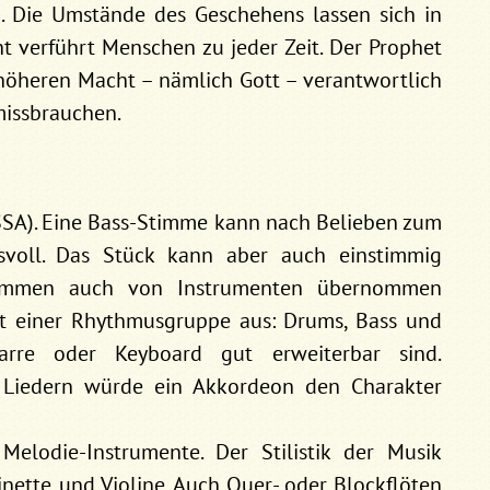
. Die Umstände des Geschehens lassen sich in
 verführt Menschen zu jeder Zeit. Der Prophet
 höheren Macht – nämlich Gott – verantwortlich
 missbrauchen.
(SSA). Eine Bass-Stimme kann nach Belieben zum
voll. Das Stück kann aber auch einstimmig
timmen auch von Instrumenten übernommen
t einer Rhythmusgruppe aus: Drums, Bass und
arre oder Keyboard gut erweiterbar sind.
n Liedern würde ein Akkordeon den Charakter
elodie-Instrumente. Der Stilistik der Musik
nette und Violine. Auch Quer- oder Blockflöten