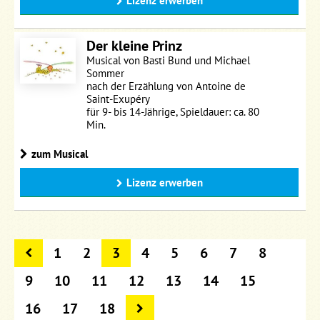
Lizenz erwerben
Der kleine Prinz
Musical von Basti Bund und Michael
Sommer
nach der Erzählung von Antoine de
Saint-Exupéry
für 9- bis 14-Jährige, Spieldauer: ca. 80
Min.
zum Musical
Lizenz erwerben
1
2
3
4
5
6
7
8
9
10
11
12
13
14
15
16
17
18