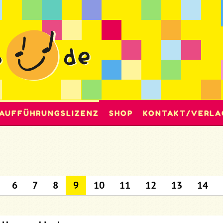
AUFFÜHRUNGSLIZENZ
SHOP
KONTAKT/VERLA
6
7
8
9
10
11
12
13
14