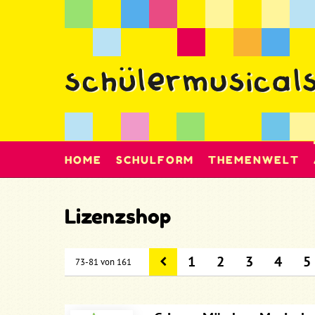
HOME
SCHULFORM
THEMENWELT
Lizenzshop
1
2
3
4
5
73-81 von 161