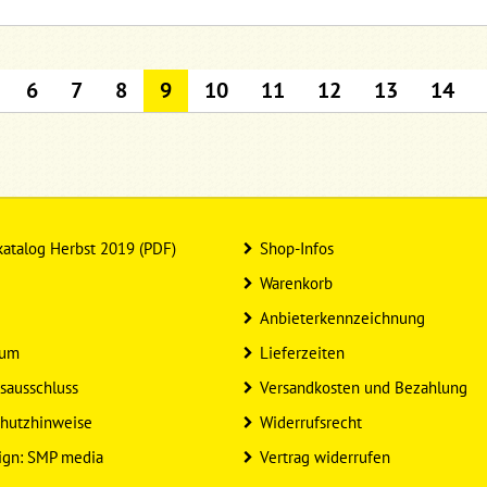
6
7
8
9
10
11
12
13
14
atalog Herbst 2019 (PDF)
Shop-Infos
Warenkorb
Anbieterkennzeichnung
sum
Lieferzeiten
sausschluss
Versandkosten und Bezahlung
hutzhinweise
Widerrufsrecht
ign: SMP media
Vertrag widerrufen