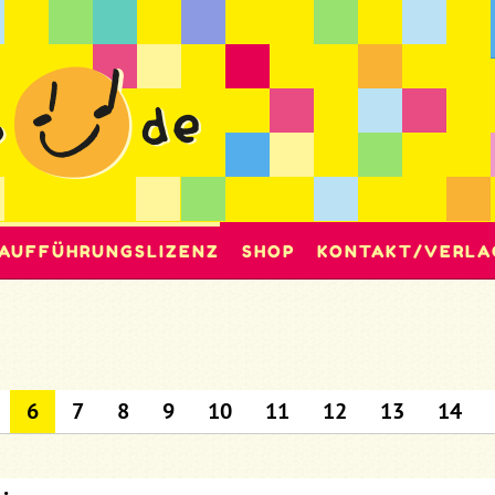
AUFFÜHRUNGSLIZENZ
SHOP
KONTAKT/VERLA
6
7
8
9
10
11
12
13
14