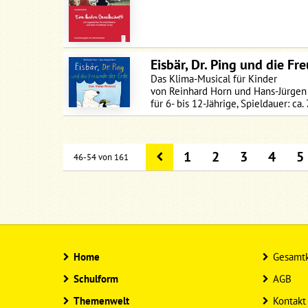
Eisbär, Dr. Ping und die Fr
Das Klima-Musical für Kinder
von Reinhard Horn und Hans-Jürgen
für 6- bis 12-Jährige, Spieldauer: ca.
1
2
3
4
5
46-54 von 161
Home
Gesamtk
Schulform
AGB
Themenwelt
Kontakt