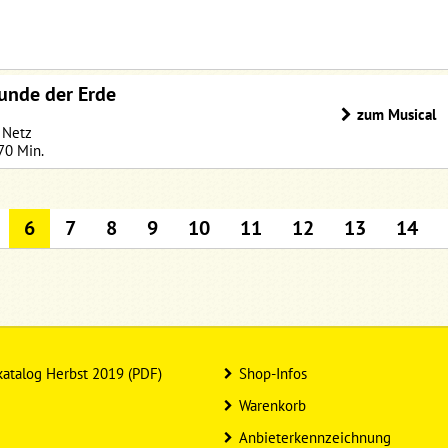
eunde der Erde
zum Musical
 Netz
 70 Min.
6
7
8
9
10
11
12
13
14
atalog Herbst 2019 (PDF)
Shop-Infos
Warenkorb
Anbieterkennzeichnung