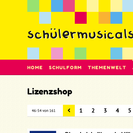
HOME
SCHULFORM
THEMENWELT
Lizenzshop
1
2
3
4
5
46-54 von 161