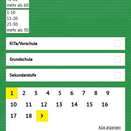
KiTa/Vorschule
Grundschule
Sekundarstufe
1
2
3
4
5
6
7
8
9
10
11
12
13
14
15
16
17
18
Alle anzeigen