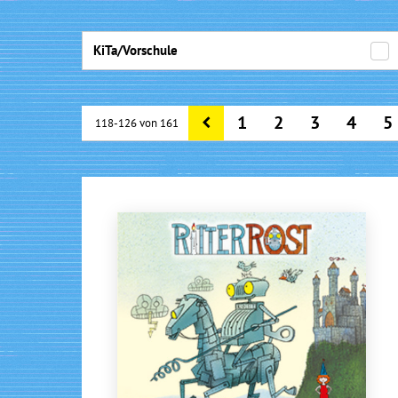
KiTa/Vorschule
1
2
3
4
5
118-126 von 161