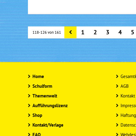
1
2
3
4
5
118-126 von 161
Home
Gesamtk
Schulform
AGB
Themenwelt
Kontakt
Aufführungslizenz
Impres
Shop
Haftung
Kontakt/Verlage
Datensc
FAQ
Webdes