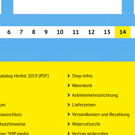
6
7
8
9
10
11
12
13
14
atalog Herbst 2019 (PDF)
Shop-Infos
Warenkorb
Anbieterkennzeichnung
sum
Lieferzeiten
sausschluss
Versandkosten und Bezahlung
hutzhinweise
Widerrufsrecht
ign: SMP media
Vertrag widerrufen