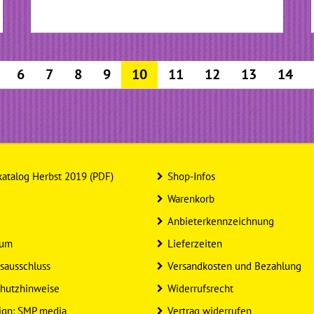
6
7
8
9
10
11
12
13
14
atalog Herbst 2019 (PDF)
Shop-Infos
Warenkorb
Anbieterkennzeichnung
sum
Lieferzeiten
sausschluss
Versandkosten und Bezahlung
hutzhinweise
Widerrufsrecht
ign: SMP media
Vertrag widerrufen