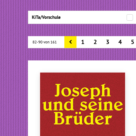
KiTa/Vorschule
1
2
3
4
5
82-90 von 161