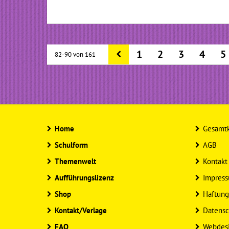
1
2
3
4
5
82-90 von 161
Home
Gesamtk
Schulform
AGB
Themenwelt
Kontakt
Aufführungslizenz
Impres
Shop
Haftung
Kontakt/Verlage
Datensc
FAQ
Webdes