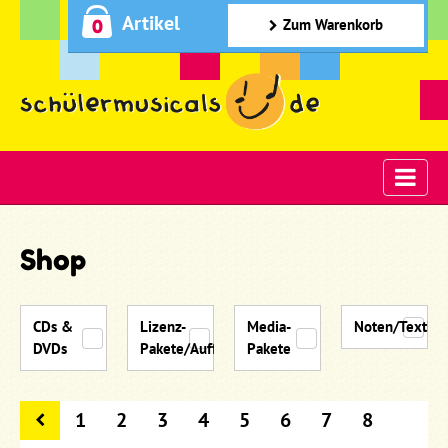
Artikel
0
Zum Warenkorb
Shop
CDs &
Lizenz-
Media-
Noten/Textbü
DVDs
Pakete/Aufführungsmaterial
Pakete
1
2
3
4
5
6
7
8