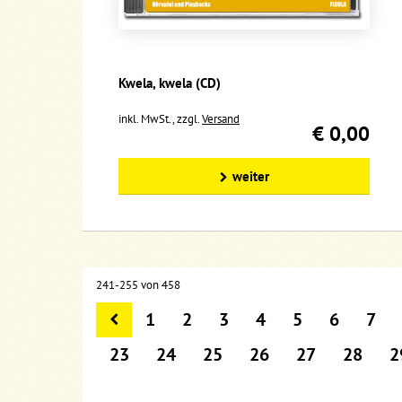
Kwela, kwela (CD)
inkl. MwSt., zzgl.
Versand
€ 0,00
weiter
241-255 von 458
1
2
3
4
5
6
7
23
24
25
26
27
28
2