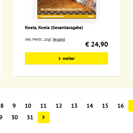
Kwela, Kwela (Gesamtausgabe)
inkl. MwSt., zzgl.
Versand
€ 24,90
weiter
8
9
10
11
12
13
14
15
16
9
30
31