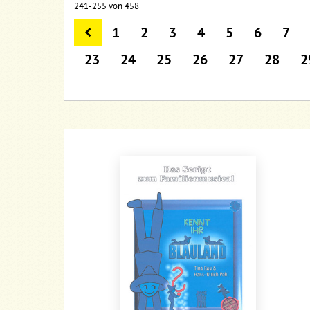
241-255 von 458
1
2
3
4
5
6
7
23
24
25
26
27
28
2