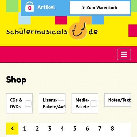
Artikel
0
Zum Warenkorb
Shop
CDs &
Lizenz-
Media-
Noten/Textbü
DVDs
Pakete/Aufführungsmaterial
Pakete
1
2
3
4
5
6
7
8