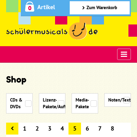
Artikel
0
Zum Warenkorb
Shop
CDs &
Lizenz-
Media-
Noten/Textbü
DVDs
Pakete/Aufführungsmaterial
Pakete
1
2
3
4
5
6
7
8