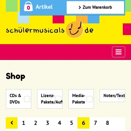
Artikel
0
Zum Warenkorb
Shop
CDs &
Lizenz-
Media-
Noten/Textbü
DVDs
Pakete/Aufführungsmaterial
Pakete
1
2
3
4
5
6
7
8